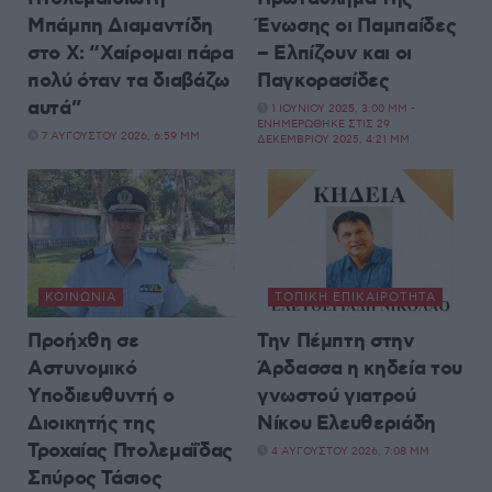
Μπάμπη Διαμαντίδη
Ένωσης οι Παμπαίδες
στο X: “Χαίρομαι πάρα
– Ελπίζουν και οι
πολύ όταν τα διαβάζω
Παγκορασίδες
αυτά”
1 ΙΟΥΝΊΟΥ 2025, 3:00 ΜΜ -
ΕΝΗΜΕΡΏΘΗΚΕ ΣΤΙΣ 29
7 ΑΥΓΟΎΣΤΟΥ 2026, 6:59 ΜΜ
ΔΕΚΕΜΒΡΊΟΥ 2025, 4:21 ΜΜ
ΚΟΙΝΩΝΊΑ
ΤΟΠΙΚΉ ΕΠΙΚΑΙΡΌΤΗΤΑ
Προήχθη σε
Την Πέμπτη στην
Αστυνομικό
Άρδασσα η κηδεία του
Υποδιευθυντή ο
γνωστού γιατρού
Διοικητής της
Νίκου Ελευθεριάδη
Τροχαίας Πτολεμαΐδας
4 ΑΥΓΟΎΣΤΟΥ 2026, 7:08 ΜΜ
Σπύρος Τάσιος