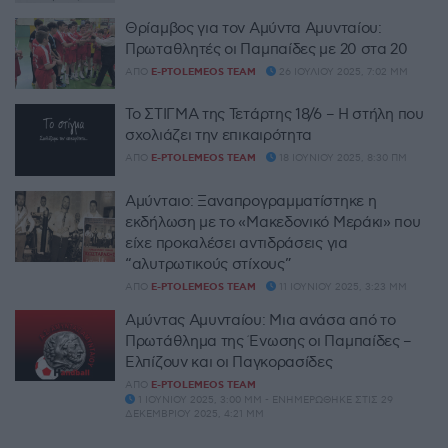
Θρίαμβος για τον Αμύντα Αμυνταίου:
Πρωταθλητές οι Παμπαίδες με 20 στα 20
ΑΠΌ
E-PTOLEMEOS TEAM
26 ΙΟΥΛΊΟΥ 2025, 7:02 ΜΜ
Το ΣΤΙΓΜΑ της Τετάρτης 18/6 – Η στήλη που
σχολιάζει την επικαιρότητα
ΑΠΌ
E-PTOLEMEOS TEAM
18 ΙΟΥΝΊΟΥ 2025, 8:30 ΠΜ
Αμύνταιο: Ξαναπρογραμματίστηκε η
εκδήλωση με το «Μακεδονικό Μεράκι» που
είχε προκαλέσει αντιδράσεις για
“αλυτρωτικούς στίχους”
ΑΠΌ
E-PTOLEMEOS TEAM
11 ΙΟΥΝΊΟΥ 2025, 3:23 ΜΜ
Αμύντας Αμυνταίου: Μια ανάσα από το
Πρωτάθλημα της Ένωσης οι Παμπαίδες –
Ελπίζουν και οι Παγκορασίδες
ΑΠΌ
E-PTOLEMEOS TEAM
1 ΙΟΥΝΊΟΥ 2025, 3:00 ΜΜ - ΕΝΗΜΕΡΏΘΗΚΕ ΣΤΙΣ 29
ΔΕΚΕΜΒΡΊΟΥ 2025, 4:21 ΜΜ