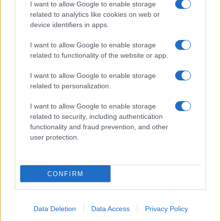
I want to allow Google to enable storage
related to analytics like cookies on web or
device identifiers in apps.
I want to allow Google to enable storage
related to functionality of the website or app.
I want to allow Google to enable storage
related to personalization.
I want to allow Google to enable storage
related to security, including authentication
functionality and fraud prevention, and other
ΚΟΙΝΩΝΊΑ
user protection.
Προήχθη σε Αστυνομικό Υποδιευθυντή ο
Διοικητής της Τροχαίας Πτολεμαΐδας Σπύρος
CONFIRM
Τάσιος
ΑΠΌ
E-PTOLEMEOS TEAM
8 ΑΥΓΟΎΣΤΟΥ 2026, 7:38 ΜΜ
Data Deletion
Data Access
Privacy Policy
ΠΕΡΙΣΣΌΤΕΡΑ
DETAILS