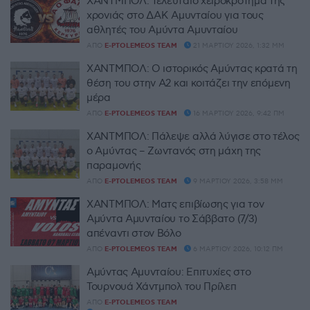
ΧΑΝΤΜΠΟΛ: Τελευταίο χειροκρότημα της
χρονιάς στο ΔΑΚ Αμυνταίου για τους
αθλητές του Αμύντα Αμυνταίου
ΑΠΌ
E-PTOLEMEOS TEAM
21 ΜΑΡΤΊΟΥ 2026, 1:32 ΜΜ
ΧΑΝΤΜΠΟΛ: Ο ιστορικός Αμύντας κρατά τη
θέση του στην Α2 και κοιτάζει την επόμενη
μέρα
ΑΠΌ
E-PTOLEMEOS TEAM
16 ΜΑΡΤΊΟΥ 2026, 9:42 ΠΜ
ΧΑΝΤΜΠΟΛ: Πάλεψε αλλά λύγισε στο τέλος
ο Αμύντας – Ζωντανός στη μάχη της
παραμονής
ΑΠΌ
E-PTOLEMEOS TEAM
9 ΜΑΡΤΊΟΥ 2026, 3:58 ΜΜ
ΧΑΝΤΜΠΟΛ: Ματς επιβίωσης για τον
Αμύντα Αμυνταίου το Σάββατο (7/3)
απέναντι στον Βόλο
ΑΠΌ
E-PTOLEMEOS TEAM
6 ΜΑΡΤΊΟΥ 2026, 10:12 ΠΜ
Αμύντας Αμυνταίου: Επιτυχίες στο
Τουρνουά Χάντμπολ του Πρίλεπ
ΑΠΌ
E-PTOLEMEOS TEAM