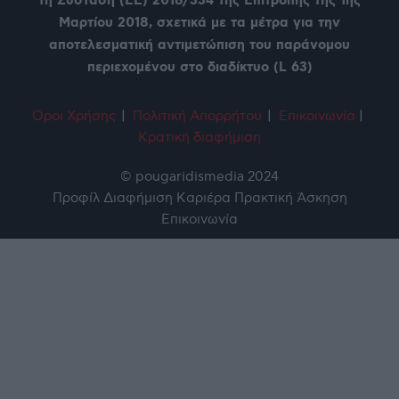
τη Σύσταση (ΕΕ) 2018/334 της Επιτροπής της 1ης
Μαρτίου 2018, σχετικά με τα μέτρα για την
αποτελεσματική αντιμετώπιση του παράνομου
περιεχομένου στο διαδίκτυο (L 63)
Όροι Χρήση
ς
|
Πολιτική Απορρήτου
|
Επικοινωνία
|
Κρατική διαφήμιση
© pougaridismedia 2024
Προφίλ
Διαφήμιση
Καριέρα
Πρακτική Άσκηση
Επικοινωνία