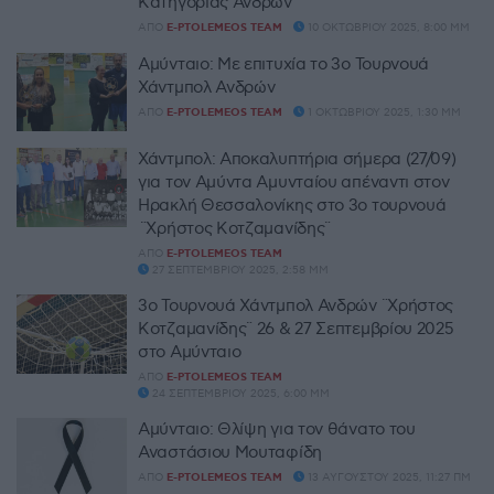
Κατηγορίας Ανδρών
ΑΠΌ
E-PTOLEMEOS TEAM
10 ΟΚΤΩΒΡΊΟΥ 2025, 8:00 ΜΜ
Αμύνταιο: Με επιτυχία το 3ο Τουρνουά
Χάντμπολ Ανδρών
ΑΠΌ
E-PTOLEMEOS TEAM
1 ΟΚΤΩΒΡΊΟΥ 2025, 1:30 ΜΜ
Χάντμπολ: Αποκαλυπτήρια σήμερα (27/09)
για τον Αμύντα Αμυνταίου απέναντι στον
Ηρακλή Θεσσαλονίκης στο 3ο τουρνουά
¨Χρήστος Κοτζαμανίδης¨
ΑΠΌ
E-PTOLEMEOS TEAM
27 ΣΕΠΤΕΜΒΡΊΟΥ 2025, 2:58 ΜΜ
3ο Τουρνουά Χάντμπολ Ανδρών ¨Χρήστος
Κοτζαμανίδης¨ 26 & 27 Σεπτεμβρίου 2025
στο Αμύνταιο
ΑΠΌ
E-PTOLEMEOS TEAM
24 ΣΕΠΤΕΜΒΡΊΟΥ 2025, 6:00 ΜΜ
Αμύνταιο: Θλίψη για τον θάνατο του
Αναστάσιου Μουταφίδη
ΑΠΌ
E-PTOLEMEOS TEAM
13 ΑΥΓΟΎΣΤΟΥ 2025, 11:27 ΠΜ