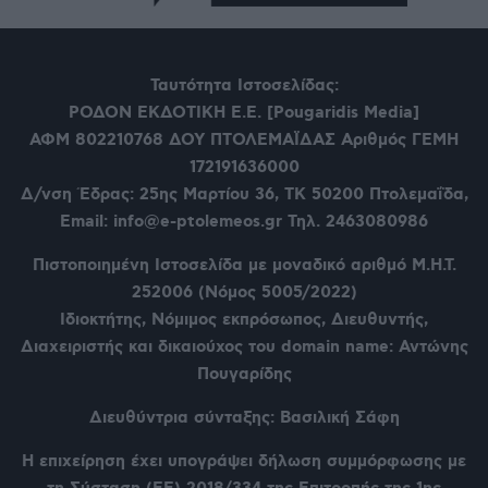
Ταυτότητα Ιστοσελίδας:
ΡΟΔΟΝ ΕΚΔΟΤΙΚΗ Ε.Ε. [Pougaridis Media]
ΑΦΜ 802210768
ΔΟΥ ΠΤΟΛΕΜΑΪΔΑΣ Αριθμός ΓΕΜΗ
172191636000
Δ/νση Έδρας: 25ης Μαρτίου 36,
ΤΚ 50200 Πτολεμαΐδα,
Email: info@e-ptolemeos.gr Τηλ. 2463080986
Πιστοποιημένη Ιστοσελίδα με μοναδικό αριθμό Μ.Η.Τ.
252006 (Νόμος 5005/2022)
Ιδιοκτήτης, Νόμιμος εκπρόσωπος, Διευθυντής,
Διαχειριστής και δικαιούχος του domain name: Αντώνης
Πουγαρίδης
Διευθύντρια σύνταξης: Βασιλική Σάφη
Η επιχείρηση έχει υπογράψει δήλωση συμμόρφωσης με