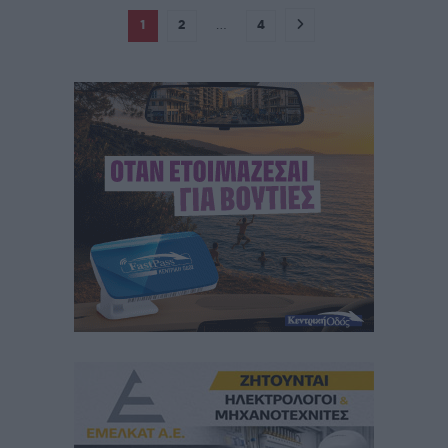
1
2
…
4