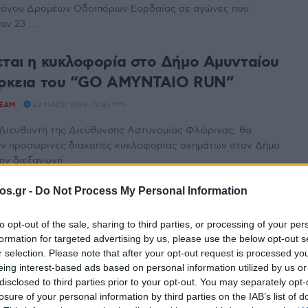
λόγου Δρομέων Οδοιπόρων Εορδαίας σε αγώνες που
ν 23 ...
εται η κυκλοφορία στο Δήμο Αμυνταίου
ιάρκεια του “GO AMYNTAIO RUN”
TEAM
22 ΜΑΪ́ΟΥ 2026, 12:45 ΜΜ
Διευθυντή της Διεύθυνσης Αστυνομίας Φλώρινας, θα
ν προσωρινές διακοπές κυκλοφορίας οχημάτων στον Δήμο
ην διεξαγωγή ...
os.gr -
Do Not Process My Personal Information
μμετοχή αθλητών του ΣΔΟΕ στους
to opt-out of the sale, sharing to third parties, or processing of your per
μου στα Σέρβια
formation for targeted advertising by us, please use the below opt-out s
r selection. Please note that after your opt-out request is processed y
TEAM
19 ΑΠΡΙΛΊΟΥ 2026, 8:31 ΜΜ
eing interest-based ads based on personal information utilized by us or
πριλίου στα Σέρβια Κοζάνης πραγματοποιήθηκαν δύο ορεινοί
disclosed to third parties prior to your opt-out. You may separately opt-
 χιλιομέτρων. Ο σύλλογος δρομέων οδοιπόρων Εορδαίας ...
losure of your personal information by third parties on the IAB’s list of