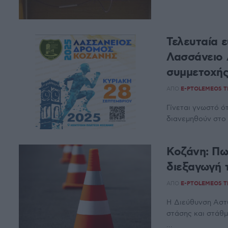
Τελευταία 
Λασσάνειο 
συμμετοχή
ΑΠΌ
E-PTOLEMEOS 
Γίνεται γνωστό 
διανεμηθούν στο Κ
Κοζάνη: Πω
διεξαγωγή 
ΑΠΌ
E-PTOLEMEOS 
Η Διεύθυνση Αστ
στάσης και στάθμ
...