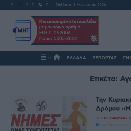
Σάββατο, 8 Αυγούστου 2026
ΕΛΛΆΔΑ
ΡΕΠΟΡΤΆΖ
ΓΝ
Ετικέτα:
Αγ
Την Κυριακ
Δρόμου «Μν
ΑΠΌ
E-PTOLEMEOS 
7 ΑΥΓΟΎΣΤΟΥ 2026,