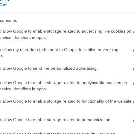
Out
δρομέας Δημήτρης Κουτσουμπίδης. Ο Δημήτρης ανήκει στο
...
consents
ητής του Virgin Forest Trail Ultra 2025
o allow Google to enable storage related to advertising like cookies on
ς ύποπτος” Μωυσής Φολτόπουλος από
evice identifiers in apps.
σα
o allow my user data to be sent to Google for online advertising
s.
TEAM
13 ΟΚΤΩΒΡΊΟΥ 2025, 12:01 ΜΜ
ατάφερε ο δρομέας Μωυσής Φολτόπουλος με καταγωγή από
to allow Google to send me personalized advertising.
ίας τερματίζοντας πρώτος στο Virgin Forest Trail ...
o allow Google to enable storage related to analytics like cookies on
evice identifiers in apps.
 τον ΤΕΜΟΝΑΕΚ Γιώργο Ζαχαριάδη στον
mi Backyard Ultra στη Λαμία
o allow Google to enable storage related to functionality of the website
TEAM
, 9:51 ΠΜ - ΕΝΗΜΕΡΏΘΗΚΕ ΣΤΙΣ 5 ΙΑΝΟΥΑΡΊΟΥ 2026, 6:47 ΜΜ
o allow Google to enable storage related to personalization.
ων αποστάσεων Γεώργιος ΤΕΜΟΝΑΕΚ Ζαχαριάδης, από την
o allow Google to enable storage related to security, including