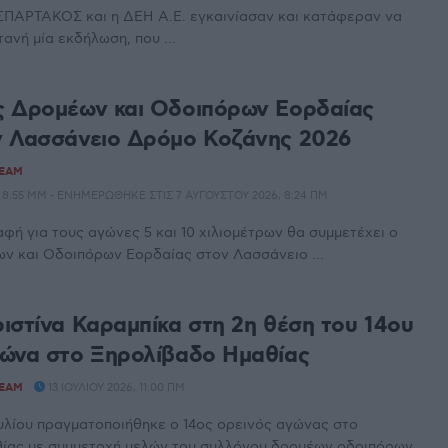
ΠΑΡΤΑΚΟΣ και η ΔΕΗ Α.Ε. εγκαινίασαν και κατάφεραν να
ανή μία εκδήλωση, που ...
 Δρομέων και Οδοιπόρων Εορδαίας
 Λασσάνειο Δρόμο Κοζάνης 2026
TEAM
 8:55 ΜΜ - ΕΝΗΜΕΡΏΘΗΚΕ ΣΤΙΣ 7 ΑΥΓΟΎΣΤΟΥ 2026, 8:24 ΠΜ
φή για τους αγώνες 5 και 10 χιλιομέτρων θα συμμετέχει ο
ν και Οδοιπόρων Εορδαίας στον Λασσάνειο ...
ιστίνα Καραμπίκα στη 2η θέση του 14ου
ώνα στο Ξηρολίβαδο Ημαθίας
TEAM
13 ΙΟΥΛΊΟΥ 2026, 11:00 ΠΜ
ουλίου πραγματοποιήθηκε ο 14ος ορεινός αγώνας στο
ίας με συμμετοχή μελών του συλλόγου δρομέων οδοιπόρων