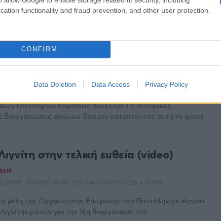
ό δύο εβδομάδες που τερμάτισε στον ιστορικό αγώνα
cation functionality and fraud prevention, and other user protection.
α τους αθλητές του Συλλόγου Δρομέων
CONFIRM
Εορδαίας στο Kastraki Trail
ίες)
Data Deletion
Data Access
Privacy Policy
TEAM
13 ΟΚΤΩΒΡΊΟΥ 2025, 9:21 ΠΜ
έων Οδοιπόρων Εορδαίας συνεχίζει τις δυναμικές
σε διοργανώσεις αγώνων δρόμου κατακτώντας αυτή τη φορά
ιγνίτη στην τελική ευθεία (video)
TEAM
 5:29 ΜΜ - ΕΝΗΜΕΡΏΘΗΚΕ ΣΤΙΣ 5 ΙΑΝΟΥΑΡΊΟΥ 2026, 6:47 ΜΜ
τα μέλη της Οργανωτικής Επιτροπής του Πανελλήνιου Αγώνα
ιγνίτη» μιλούν για την 16η διοργάνωση του ...