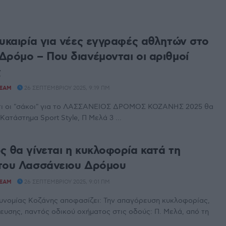
ευκαιρία για νέες εγγραφές αθλητών στο
Δρόμο – Που διανέμονται οι αριθμοί
ς
TEAM
26 ΣΕΠΤΕΜΒΡΊΟΥ 2025, 9:19 ΠΜ
ότι οι "σάκοι" για το ΛΑΣΣΑΝΕΙΟΣ ΔΡΟΜΟΣ ΚΟΖΑΝΗΣ 2025 θα
ατάστημα Sport Style, Π Μελά 3 ...
ς θα γίνεται η κυκλοφορία κατά τη
του Λασσάνειου Δρόμου
TEAM
26 ΣΕΠΤΕΜΒΡΊΟΥ 2025, 9:01 ΠΜ
υνομίας Κοζάνης αποφασίζει: Την απαγόρευση κυκλοφορίας,
ευσης, παντός οδικού οχήματος στις οδούς: Π. Μελά, από τη