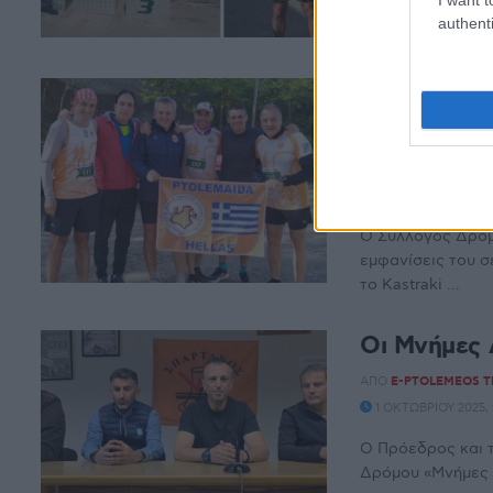
Άρδασα, μετά απ
authenti
ΣΠΑΡΤΑΘΛΟΝ, ...
Πρωτιές γι
Οδοιπόρων 
(Φωτογραφ
ΑΠΌ
E-PTOLEMEOS 
Ο Σύλλογος Δρομ
εμφανίσεις του 
το Kastraki ...
Οι Μνήμες Λ
ΑΠΌ
E-PTOLEMEOS 
1 ΟΚΤΩΒΡΊΟΥ 2025,
Ο Πρόεδρος και 
Δρόμου «Μνήμες Λ