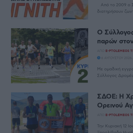
Από το 2009 ο Σ
διατηρήσουν ζωντ
Ο Σύλλογος
παρών στον
ΑΠΌ
E-PTOLEMEOS 
6 ΑΥΓΟΎΣΤΟΥ 2026,
Με ομαδική εγγρα
Σύλλογος Δρομέω
ΣΔΟΕ: Η Χρ
Ορεινού Αγ
ΑΠΌ
E-PTOLEMEOS 
Την Κυριακή 12 Ι
Ξηρολίβαδο Ημαθ