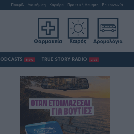
Προφίλ
Διαφήμιση
Καριέρα
Πρακτική Άσκηση
Επικοινωνία
PODCASTS
TRUE STORY RADIO
NEW
LIVE