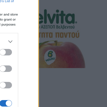
B’s List of
er and store
to grant or
ed purposes