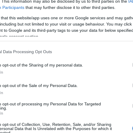
. This information may also be disclosed by us to third parties on the
IA
Participants
that may further disclose it to other third parties.
 that this website/app uses one or more Google services and may gath
: Αντίστροφη μέτρηση για το Eordaia
including but not limited to your visit or usage behaviour. You may click 
 Πώς γίνονται οι εγγραφές
 to Google and its third-party tags to use your data for below specifi
ogle consent section.
TEAM
7 ΑΠΡΙΛΊΟΥ 2026, 7:14 ΜΜ
ΐου 2026 θα διεξαχθεί στην Πτολεμαΐδα το Eordaia Run 2026,
l Data Processing Opt Outs
ργάνωση που φιλοξενείται στον Δήμο ...
o opt-out of the Sharing of my personal data.
In
διώτης Δημήτρης Κουτσουμπίδης
o opt-out of the Sale of my Personal Data.
In
ο βάθρο του Μαραθωνίου Ολυμπίας
ες)
to opt-out of processing my Personal Data for Targeted
ing.
In
TEAM
, 10:34 ΠΜ - ΕΝΗΜΕΡΏΘΗΚΕ ΣΤΙΣ 5 ΙΑΝΟΥΑΡΊΟΥ 2026, 6:47 ΜΜ
o opt-out of Collection, Use, Retention, Sale, and/or Sharing
ersonal Data that Is Unrelated with the Purposes for which it
στο βάθρο του Μαραθωνίου Ολυμπίας κατέλαβε ο
lected.