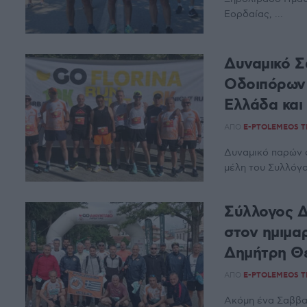
Εορδαίας, ...
Δυναμικό Σ
Οδοιπόρων 
Ελλάδα και
ΑΠΌ
E-PTOLEMEOS 
Δυναμικό παρών σ
μέλη του Συλλόγο
Σύλλογος 
στον ημιμ
Δημήτρη Θ
ΑΠΌ
E-PTOLEMEOS 
Ακόμη ένα Σαββατ