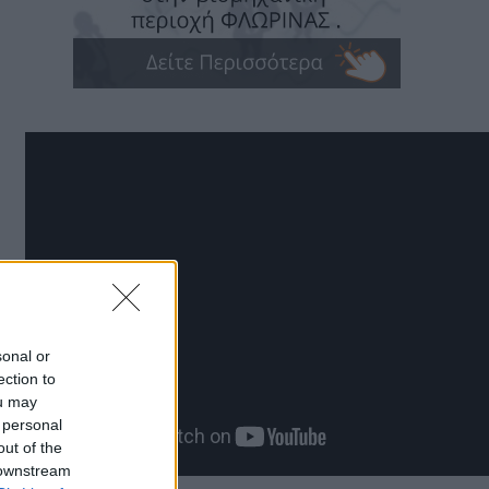
sonal or
ection to
ou may
 personal
out of the
 downstream