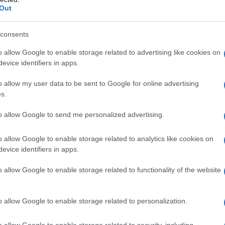
Out
ύλλογο Γρεβενών
TEAM
11 ΔΕΚΕΜΒΡΊΟΥ 2023, 3:05 ΜΜ
consents
αρίου λειτουργίας των καταστημάτων για την πόλη των
o allow Google to enable storage related to advertising like cookies on
 ακόλουθο: Κυριακή 17/12/23: 11:00-17:00 Δευτέρα 18/12/23:
evice identifiers in apps.
o allow my user data to be sent to Google for online advertising
s.
ννιάτικη Μαγεία στην Κοζάνη»: Αυτό
ρόγραμμα των εορταστικών εκδηλώσεων
to allow Google to send me personalized advertising.
 Κοζάνης
o allow Google to enable storage related to analytics like cookies on
TEAM
1 ΔΕΚΕΜΒΡΊΟΥ 2023, 3:20 ΜΜ
evice identifiers in apps.
το Κοβεντάρειο, σε συνέντευξη τύπου που παραχώρησε ο
o allow Google to enable storage related to functionality of the website
Ν κ. Ζήσης Μάρας στα τοπικά Μ.Μ.Ε, το πρόγραμμα ...
o allow Google to enable storage related to personalization.
αίας: Αυτό είναι το εορταστικό
νιάτικο πρόγραμμα – Δείτε αναλυτικά
o allow Google to enable storage related to security, including