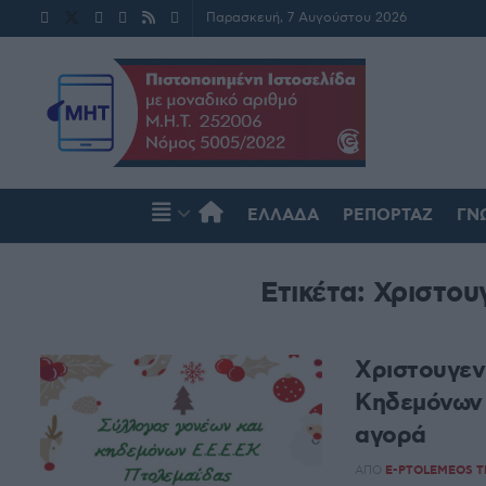
Παρασκευή, 7 Αυγούστου 2026
ΕΛΛΆΔΑ
ΡΕΠΟΡΤΆΖ
ΓΝ
Ετικέτα:
Χριστου
Xριστουγεν
Κηδεμόνων 
αγορά
ΑΠΌ
E-PTOLEMEOS 