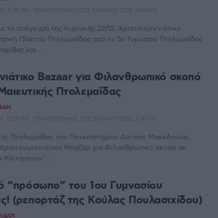
, 11:39 ΠΜ - ΕΝΗΜΕΡΏΘΗΚΕ ΣΤΙΣ 3 ΙΟΥΝΊΟΥ 2025, 2:06 ΜΜ
 το απόγευμα της Κυριακής 22/12, Χριστουγεννιάτικο
τρική Πλατεία Πτολεμαΐδας από το 5ο Γυμνάσιο Πτολεμαΐδας
ρίδης και ...
νιάτικο Bazaar για Φιλανθρωπικό σκοπό
Μαιευτικής Πτολεμαΐδας
TEAM
, 12:35 ΜΜ - ΕΝΗΜΕΡΏΘΗΚΕ ΣΤΙΣ 3 ΙΟΥΝΊΟΥ 2025, 2:14 ΜΜ
κής Πτολεμαΐδας του Πανεπιστημίου Δυτικής Μακεδονίας,
 Χριστουγεννιάτικο Μπαζάρ για Φιλανθρωπικό σκοπό σε
 Ηλιτόμηνον" ...
κό “πρόσωπο” του 1ου Γυμνασίου
ς! (ρεπορτάζ της Κούλας Πουλασιχίδου)
ΧΊΔΟΥ