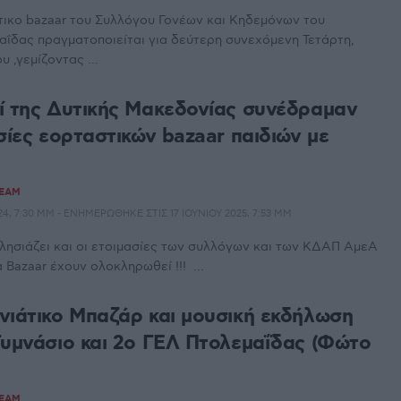
τικο bazaar του Συλλόγου Γονέων και Κηδεμόνων του
μαΐδας πραγματοποιείται για δεύτερη συνεχόμενη Τετάρτη,
υ ,γεμίζοντας ...
ί της Δυτικής Μακεδονίας συνέδραμαν
σίες εορταστικών bazaar παιδιών με
TEAM
4, 7:30 ΜΜ - ΕΝΗΜΕΡΏΘΗΚΕ ΣΤΙΣ 17 ΙΟΥΝΊΟΥ 2025, 7:53 ΜΜ
ησιάζει και οι ετοιμασίες των συλλόγων και των ΚΔΑΠ ΑμεΑ
Bazaar έχουν ολοκληρωθεί !!! ️ ...
νιάτικο Μπαζάρ και μουσική εκδήλωση
Γυμνάσιο και 2ο ΓΕΛ Πτολεμαΐδας (Φώτο
TEAM