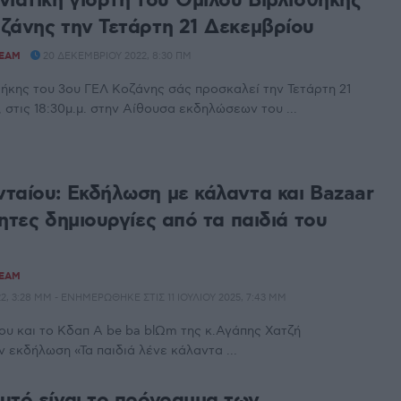
νιάτικη γιορτή του Όμιλου Βιβλιοθήκης
ζάνης την Τετάρτη 21 Δεκεμβρίου
TEAM
20 ΔΕΚΕΜΒΡΊΟΥ 2022, 8:30 ΠΜ
ήκης του 3ου ΓΕΛ Κοζάνης σάς προσκαλεί την Τετάρτη 21
 στις 18:30μ.μ. στην Αίθουσα εκδηλώσεων του ...
ταίου: Εκδήλωση με κάλαντα και Bazaar
ητες δημιουργίες από τα παιδιά του
TEAM
, 3:28 ΜΜ - ΕΝΗΜΕΡΏΘΗΚΕ ΣΤΙΣ 11 ΙΟΥΛΊΟΥ 2025, 7:43 ΜΜ
υ και το Κδαπ A be ba blΩm της κ.Αγάπης Χατζή
 εκδήλωση «Τα παιδιά λένε κάλαντα ...
υτό είναι το πρόγραμμα των