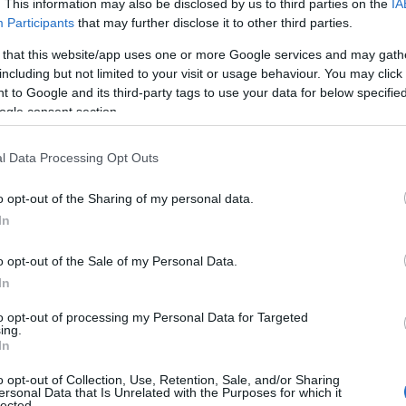
. This information may also be disclosed by us to third parties on the
IA
Participants
that may further disclose it to other third parties.
TEAM
, 3:01 ΜΜ - ΕΝΗΜΕΡΏΘΗΚΕ ΣΤΙΣ 3 ΙΟΥΝΊΟΥ 2025, 5:27 ΜΜ
 that this website/app uses one or more Google services and may gath
including but not limited to your visit or usage behaviour. You may click 
τικο Παζάρι μεταχειρισμένων βιβλίων από την Ομάδα
 to Google and its third-party tags to use your data for below specifi
μού του 3ου Γυμνασίου Πτολεμαΐδας, στην κεντρική Πλατεία
ogle consent section.
.
l Data Processing Opt Outs
ToyBank: Χριστουγεννιάτικη καμπάνια της
ε σκοπό τη συλλογή παιχνιδιών και
o opt-out of the Sharing of my personal data.
ς σε μικρά παιδιά
In
TEAM
o opt-out of the Sale of my Personal Data.
3, 1:45 ΜΜ - ΕΝΗΜΕΡΏΘΗΚΕ ΣΤΙΣ 3 ΣΕΠΤΕΜΒΡΊΟΥ 2025, 7:41 ΜΜ
In
ank της WATTCROP, έχει ως στόχο να διασφαλίσει ότι κανένα
to opt-out of processing my Personal Data for Targeted
ει χωρίς δώρο αυτά ...
ing.
In
είτε το πρόγραμμα του εορταστικού
o opt-out of Collection, Use, Retention, Sale, and/or Sharing
ersonal Data that Is Unrelated with the Purposes for which it
ν Χριστουγέννων 2023 – 2024 από τον
lected.