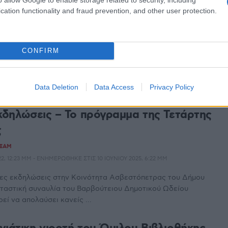
δηλώσεις
cation functionality and fraud prevention, and other user protection.
TEAM
 1:58 ΜΜ - ΕΝΗΜΕΡΏΘΗΚΕ ΣΤΙΣ 3 ΙΟΥΝΊΟΥ 2025, 5:29 ΜΜ
CONFIRM
δημιουργία για μικρούς και μεγάλους, υπόσχεται το
αμμα που ετοίμασε για τα φετινά Χριστούγεννα ο Δήμος ...
Data Deletion
Data Access
Privacy Policy
ι ΠτολεμαΕίδες» : Συνεχίζονται οι
εκδηλώσεις – Το πρόγραμμα της Τετάρτης
ς
TEAM
, 12:23 ΜΜ - ΕΝΗΜΕΡΏΘΗΚΕ ΣΤΙΣ 10 ΙΟΥΝΊΟΥ 2025, 6:22 ΜΜ
κες εκδηλώσεις στην Κοινότητα Ασβεστόπετρας του Δήμου
ταστική συναυλία του Βαρβούτειου Δημοτικού Ωδείου
εί να απολαύσει κανείς ...