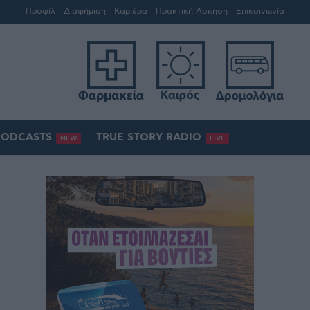
Προφίλ
Διαφήμιση
Καριέρα
Πρακτική Άσκηση
Επικοινωνία
PODCASTS
TRUE STORY RADIO
NEW
LIVE