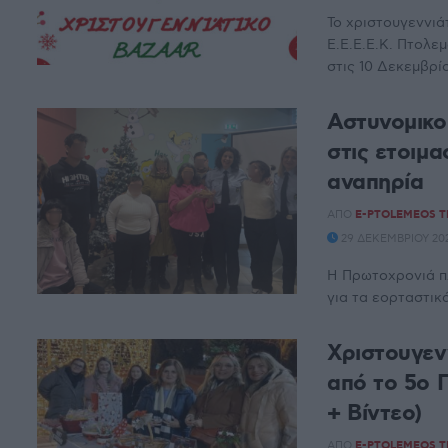
Το χριστουγεννιά
Ε.Ε.Ε.Ε.Κ. Πτολε
στις 10 Δεκεμβρίο
Αστυνομικο
στις ετοιμα
αναπηρία
ΑΠΌ
E-PTOLEMEOS 
29 ΔΕΚΕΜΒΡΊΟΥ 202
Η Πρωτοχρονιά πλ
για τα εορταστικά 
Χριστουγεν
από το 5ο 
+ Βίντεο)
ΑΠΌ
E-PTOLEMEOS 