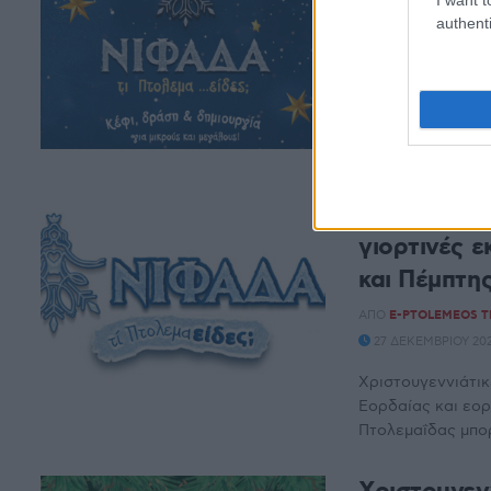
όλες τις εκ
authenti
ΑΠΌ
E-PTOLEMEOS 
1 ΔΕΚΕΜΒΡΊΟΥ 2023,
Κέφι, δράση και 
εορταστικό πρόγρ
Νιφάδα – «Τ
γιορτινές 
και Πέμπτη
ΑΠΌ
E-PTOLEMEOS 
27 ΔΕΚΕΜΒΡΊΟΥ 2022
Χριστουγεννιάτι
Εορδαίας και εορ
Πτολεμαΐδας μπορ