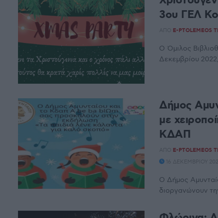
Χριστουγεν
3ου ΓΕΛ Κο
ΑΠΌ
E-PTOLEMEOS 
Ο Όμιλος Βιβλιοθ
Δεκεμβρίου 2022,
Δήμος Αμυν
με χειροποί
ΚΔΑΠ
ΑΠΌ
E-PTOLEMEOS 
16 ΔΕΚΕΜΒΡΊΟΥ 2022
Ο Δήμος Αμυνταίο
διοργανώνουν την
Φλώρινα: Α