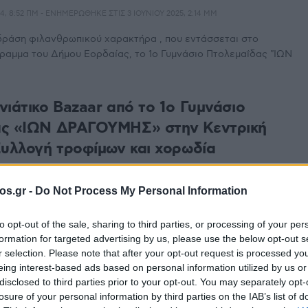
, 8:52 ΠΜ - ΕΝΗΜΕΡΏΘΗΚΕ ΣΤΙΣ 3 ΙΟΥΝΊΟΥ 2025, 2:14 ΜΜ
δράση φιλανθρωπικού χαρακτήρα , που εντάσσεται στο
ραμμα του Δήμου Εορδαίας, το 1ο Γυμνάσιο Πτολεμαΐδας "ΙΩΝ
νιάτικο Bazaar από το 1ο Γυμνάσιο
ας «ΙΩΝ ΔΡΑΓΟΥΜΗΣ» στην Κεντρική
Συλλογή τροφίμων και χορωδία
TEAM
, 11:38 ΠΜ - ΕΝΗΜΕΡΏΘΗΚΕ ΣΤΙΣ 3 ΙΟΥΝΊΟΥ 2025, 2:14 ΜΜ
os.gr -
Do Not Process My Personal Information
ωί πραγματοποιείται στην Κεντρική Πλατεία Πτολεμαΐδας
to opt-out of the sale, sharing to third parties, or processing of your per
κο Bazaar από το 1ο Γυμνάσιο Πτολεμαΐδας «ΙΩΝ ΔΡΑΓΟΥΜΗΣ»
formation for targeted advertising by us, please use the below opt-out s
r selection. Please note that after your opt-out request is processed y
eing interest-based ads based on personal information utilized by us or
νιάτικο Παζάρι μεταχειρισμένων βιβλίων
disclosed to third parties prior to your opt-out. You may separately opt-
losure of your personal information by third parties on the IAB’s list of
μαΐδα, την Παρασκευή