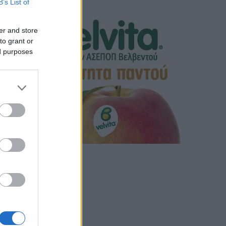
B’s List of
er and store
to grant or
ed purposes