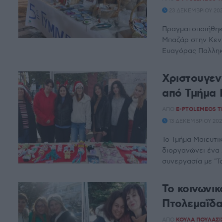
23 ΔΕΚΕΜΒΡΊΟΥ 2024
Πραγματοποιήθηκε
Μπαζάρ στην Κεν
Ευαγόρας Παλληκα
Χριστουγεν
από Τμήμα 
ΑΠΌ
E-PTOLEMEOS 
13 ΔΕΚΕΜΒΡΊΟΥ 2024
Το Τμήμα Μαιευτι
διοργανώνει ένα
συνεργασία με "Το
Το κοινωνι
Πτολεμαΐδα
ΑΠΌ
ΚΟΎΛΑ ΠΟΥΛΑΣΙ