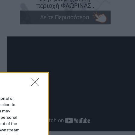
sonal or
ection to
ou may
 personal
out of the
 downstream