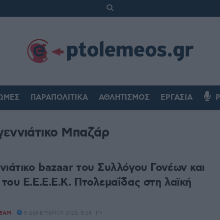
ΏΜΕΣ
ΠΑΡΑΠΟΛΙΤΙΚΆ
ΑΘΛΗΤΙΣΜΌΣ
ΕΡΓΑΣΊΑ
γεννιάτικο Mπαζάρ
νιάτικο bazaar του Συλλόγου Γονέων και
του Ε.Ε.Ε.Ε.Κ. Πτολεμαΐδας στη λαϊκή
TEAM
8 ΔΕΚΕΜΒΡΊΟΥ 2025, 8:24 ΠΜ