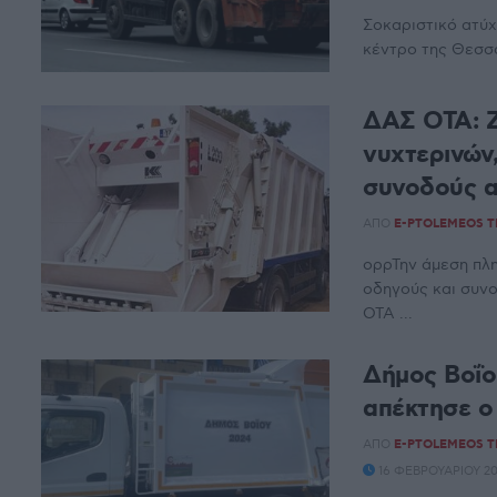
Σοκαριστικό ατύχ
κέντρο της Θεσσα
ΔΑΣ ΟΤΑ: Ζ
νυχτερινών,
συνοδούς 
ΑΠΌ
E-PTOLEMEOS 
ορρΤην άμεση πλ
οδηγούς και συν
ΟΤΑ ...
Δήμος Βοΐο
απέκτησε ο
ΑΠΌ
E-PTOLEMEOS 
16 ΦΕΒΡΟΥΑΡΊΟΥ 20