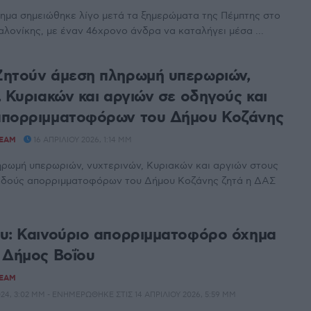
ημα σημειώθηκε λίγο μετά τα ξημερώματα της Πέμπτης στο
λονίκης, με έναν 46χρονο άνδρα να καταλήγει μέσα ...
ητούν άμεση πληρωμή υπερωριών,
 Κυριακών και αργιών σε οδηγούς και
απορριμματοφόρων του Δήμου Κοζάνης
TEAM
16 ΑΠΡΙΛΊΟΥ 2026, 1:14 ΜΜ
ηρωμή υπερωριών, νυχτερινών, Κυριακών και αργιών στους
οδούς απορριμματοφόρων του Δήμου Κοζάνης ζητά η ΔΑΣ
υ: Καινούριο απορριμματοφόρο όχημα
 Δήμος Βοΐου
TEAM
24, 3:02 ΜΜ - ΕΝΗΜΕΡΏΘΗΚΕ ΣΤΙΣ 14 ΑΠΡΙΛΊΟΥ 2026, 5:59 ΜΜ