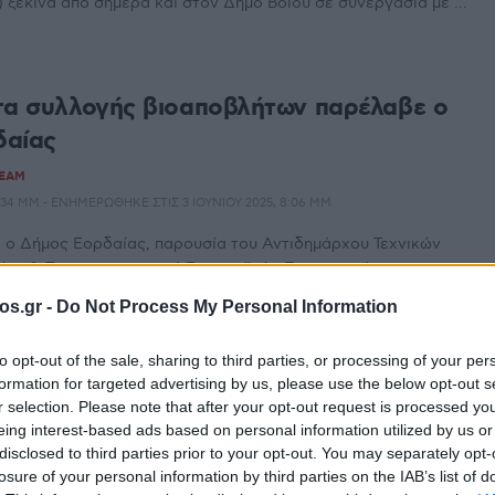
ξεκινά από σήμερα και στον Δήμο Βοΐου σε συνεργασία με ...
τα συλλογής βιοαποβλήτων παρέλαβε ο
δαίας
TEAM
2:34 ΜΜ - ΕΝΗΜΕΡΏΘΗΚΕ ΣΤΙΣ 3 ΙΟΥΝΊΟΥ 2025, 8:06 ΜΜ
 ο Δήμος Εορδαίας, παρουσία του Αντιδημάρχου Τεχνικών
ίας & Προγραμματισμού Ευρωπαϊκών Προγραμμάτων
τη και του Αντιδημάρχου ...
os.gr -
Do Not Process My Personal Information
ε υπογειοποίηση απορριμμάτων προχωρά
to opt-out of the sale, sharing to third parties, or processing of your per
Εγκαταστάθηκαν οι σύγχρονοι κάδοι
formation for targeted advertising by us, please use the below opt-out s
r selection. Please note that after your opt-out request is processed y
ες)
eing interest-based ads based on personal information utilized by us or
disclosed to third parties prior to your opt-out. You may separately opt-
TEAM
15 ΦΕΒΡΟΥΑΡΊΟΥ 2023, 11:13 ΠΜ
losure of your personal information by third parties on the IAB’s list of