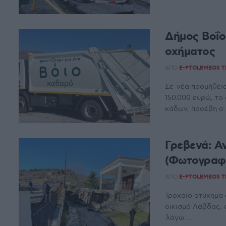
Δήμος Βοΐο
οχήματος
ΑΠΌ
E-PTOLEMEOS 
Σε νέα προμήθει
150.000 ευρώ, το
κάδων, προέβη ο 
Γρεβενά: Α
(Φωτογραφ
ΑΠΌ
E-PTOLEMEOS 
Τροχαίο ατύχημα 
οικισμό Λάβδας,
λόγω ...