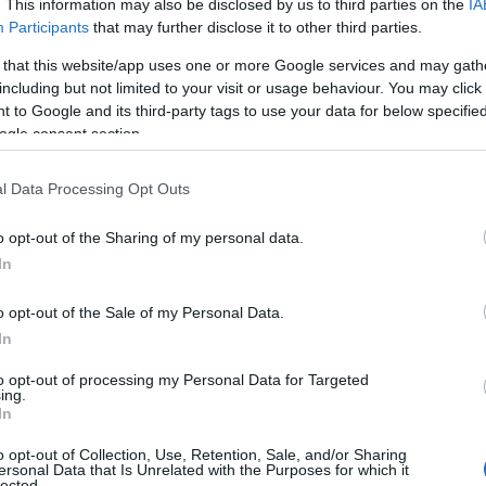
ς υπόγειους κάδους απέκτησε η πόλη των Γρεβενών στο
. This information may also be disclosed by us to third parties on the
IA
χιζόμενων δράσεων για τη λειτουργική, αισθητική και
Participants
that may further disclose it to other third parties.
.
 that this website/app uses one or more Google services and may gath
including but not limited to your visit or usage behaviour. You may click 
ί ακινητοποίησαν απορριμματοφόρο για
 to Google and its third-party tags to use your data for below specifi
ogle consent section.
ραβάσεων -Στο τμήμα οδηγός, εργάτες
μαρχος στην Αργολίδα
l Data Processing Opt Outs
TEAM
10 ΦΕΒΡΟΥΑΡΊΟΥ 2023, 5:44 ΜΜ
o opt-out of the Sharing of my personal data.
εων και ελλείψεων σε απορριμματοφόρο όχημα του δήμου
In
ιστώθηκε σε έλεγχο της Αστυνομία, μετά από καταγγελία
o opt-out of the Sale of my Personal Data.
In
 και δεύτερο νέο σύγχρονο
to opt-out of processing my Personal Data for Targeted
τοφόρο στον Δήμο Φλώρινας
ing.
In
TEAM
, 12:01 ΜΜ - ΕΝΗΜΕΡΏΘΗΚΕ ΣΤΙΣ 11 ΙΟΥΛΊΟΥ 2025, 7:42 ΜΜ
o opt-out of Collection, Use, Retention, Sale, and/or Sharing
ersonal Data that Is Unrelated with the Purposes for which it
lected.