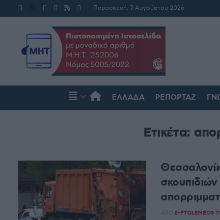
Παρασκευή, 7 Αυγούστου 2026
ΕΛΛΆΔΑ
ΡΕΠΟΡΤΆΖ
ΓΝ
Ετικέτα:
απο
Θεσσαλονίκ
σκουπιδιών
απορριμματ
ΑΠΌ
E-PTOLEMEOS 