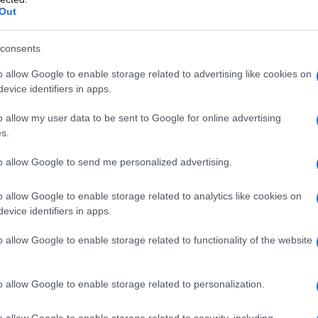
προηγούμενες ημέρες στον Δήμο Φλώρινας το δεύτερο
Out
 τύπου πρέσας με γερανό. Πρόκειται για νέο, σύγχρονο
 χωρητικότητας ...
consents
οι δήμαρχοι με τη νέα πρόταση της
o allow Google to enable storage related to advertising like cookies on
evice identifiers in apps.
α τα τέλη διαχείρισης απορριμμάτων
o allow my user data to be sent to Google for online advertising
s.
, 7:32 ΜΜ - ΕΝΗΜΕΡΏΘΗΚΕ ΣΤΙΣ 25 ΟΚΤΩΒΡΊΟΥ 2022, 12:37 ΜΜ
to allow Google to send me personalized advertising.
ς στη νέα πρόταση της ΔΙΑΔΥΜΑ για αυξήσεις στα τέλη
ριμμάτων, εξέφρασαν οι δήμαρχοι της Δυτικής Μακεδονίας, ...
o allow Google to enable storage related to analytics like cookies on
evice identifiers in apps.
γχρονα απορριμματοφόρα οχήματα
o allow Google to enable storage related to functionality of the website
 ο δήμος Βοΐου
TEAM
8 ΑΥΓΟΎΣΤΟΥ 2022, 3:27 ΜΜ
o allow Google to enable storage related to personalization.
 απορριμματοφόρα οχήματα χωρητικότητας 12 και 6 κυβικών
ε ο Δήμος Βοΐου. Η συνολική δαπάνη ανέρχεται στο ποσό ...
o allow Google to enable storage related to security, including