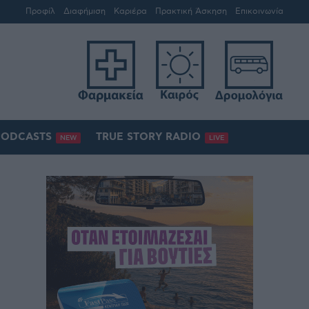
Προφίλ
Διαφήμιση
Καριέρα
Πρακτική Άσκηση
Επικοινωνία
PODCASTS
TRUE STORY RADIO
NEW
LIVE