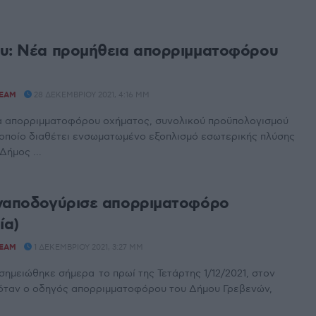
υ: Νέα προμήθεια απορριμματοφόρου
TEAM
28 ΔΕΚΕΜΒΡΊΟΥ 2021, 4:16 ΜΜ
α απορριμματοφόρου οχήματος, συνολικού προϋπολογισμού
 οποίο διαθέτει ενσωματωμένο εξοπλισμό εσωτερικής πλύσης
Δήμος ...
ναποδογύρισε απορριματοφόρο
ία)
TEAM
1 ΔΕΚΕΜΒΡΊΟΥ 2021, 3:27 ΜΜ
σημειώθηκε σήμερα το πρωί της Τετάρτης 1/12/2021, στον
 όταν ο οδηγός απορριμματοφόρου του Δήμου Γρεβενών,