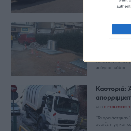
authenti
Νέοι υπόγε
Πτολεμαΐδα
ΑΠΌ
ΒΆΣΩ ΣΆΦΗ
Νέο σύστημα βυθ
τοποθετείται στη
υπόγειοι κάδοι ...
Καστοριά: 
απορριμματ
ΑΠΌ
E-PTOLEMEOS 
“Τα χρειάστηκαν”
άνοιξε η γη και κ