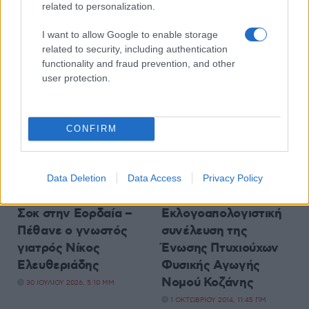
related to personalization.
I want to allow Google to enable storage
related to security, including authentication
functionality and fraud prevention, and other
ΔΗΜΟΦΙΛΕΣΤΕΡΑ ΑΡΘΡΑ
user protection.
CONFIRM
Data Deletion
Data Access
Privacy Policy
ΤΑ ΣΗΜΑΝΤΙΚΟΤΕΡΑ
UNCATEGORIZED
Σοκ στην Εορδαία –
Εκλογοαπολογιστική
Πέθανε o γνωστός
συνέλευση της
γιατρός Νίκος
Ένωσης Πτυχιούχων
Ελευθεριάδης
Φυσικής Αγωγής
Νομού Κοζάνης
30 ΙΟΥΛΊΟΥ 2026, 5:10 ΜΜ
1 ΟΚΤΩΒΡΊΟΥ 2014, 11:45 ΠΜ