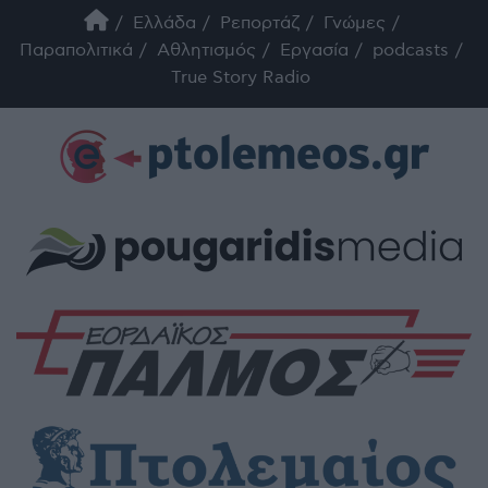
Ελλάδα
Ρεπορτάζ
Γνώμες
Παραπολιτικά
Αθλητισμός
Εργασία
podcasts
True Story Radio