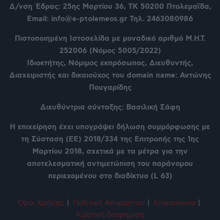
Δ/νση Έδρας: 25ης Μαρτίου 36,
ΤΚ 50200 Πτολεμαΐδα,
Email: info@e-ptolemeos.gr Τηλ. 2463080986
Πιστοποιημένη Ιστοσελίδα με μοναδικό αριθμό Μ.Η.Τ.
252006 (Νόμος 5005/2022)
Ιδιοκτήτης, Νόμιμος εκπρόσωπος, Διευθυντής,
Διαχειριστής και δικαιούχος του domain name: Αντώνης
Πουγαρίδης
Διευθύντρια σύνταξης: Βασιλική Σάφη
Η επιχείρηση έχει υπογράψει δήλωση συμμόρφωσης με
τη Σύσταση (ΕΕ) 2018/334 της Επιτροπής της 1ης
Μαρτίου 2018, σχετικά με τα μέτρα για την
αποτελεσματική αντιμετώπιση του παράνομου
περιεχομένου στο διαδίκτυο (L 63)
Όροι Χρήση
ς
|
Πολιτική Απορρήτου
|
Επικοινωνία
|
Κρατική διαφήμιση