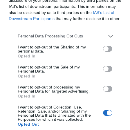
disclosure of your personal information by third parties on the
IAB’s list of downstream participants. This information may
also be disclosed by us to third parties on the
IAB’s List of
Downstream Participants
that may further disclose it to other
third parties.
Please note that this website/app uses one or more Google
Personal Data Processing Opt Outs
services and may gather and store information including but
not limited to your visit or usage behaviour. You may click to
I want to opt-out of the Sharing of my
personal data.
grant or deny consent to Google and its third-party tags to
Opted In
use your data for below specified purposes in below Google
consent section.
I want to opt-out of the Sale of my
Personal Data.
Opted In
I want to opt-out of processing my
Personal Data for Targeted Advertising.
Opted In
I want to opt-out of Collection, Use,
Retention, Sale, and/or Sharing of my
Personal Data that Is Unrelated with the
Purposes for which it was collected.
Opted Out